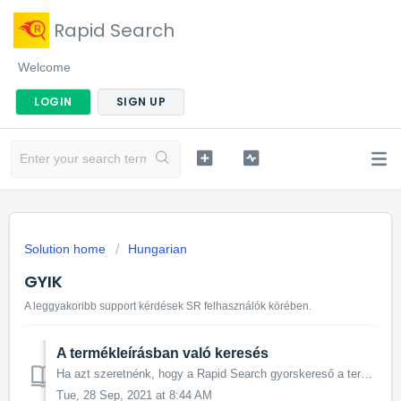
Rapid Search
Welcome
LOGIN
SIGN UP
Solution home
Hungarian
GYIK
A leggyakoribb support kérdések SR felhasználók körében.
A termékleírásban való keresés
Ha azt szeretnénk, hogy a Rapid Search gyorskereső a termékleírásokban is keressen, ezt a Shoprenter admin felületén kell beállítanunk, a Megjelenés › Modul...
Tue, 28 Sep, 2021 at 8:44 AM