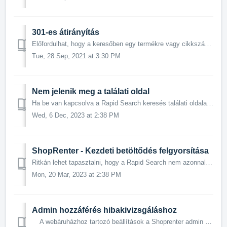
301-es átirányítás
Előfordulhat, hogy a keresőben egy termékre vagy cikkszámára keresve, a termékre kattintva más termék oldala vagy a boltunk főoldala jelenik meg. Itt az...
Tue, 28 Sep, 2021 at 3:30 PM
Nem jelenik meg a találati oldal
Ha be van kapcsolva a Rapid Search keresés találati oldala, ám a keresés során kulcsszóra kattintva nem a találatok listázódnak, hanem visszairányítódun...
Wed, 6 Dec, 2023 at 2:38 PM
ShopRenter - Kezdeti betöltődés felgyorsítása
Ritkán lehet tapasztalni, hogy a Rapid Search nem azonnal vagy esetleg egyáltalán nem töltődik be. Főleg akkor, ha a látogató gyorsan, még a teljes oldal be...
Mon, 20 Mar, 2023 at 2:38 PM
Admin hozzáférés hibakivizsgáláshoz
A webáruházhoz tartozó beállítások a Shoprenter admin felületén, a gyorskeresőhöz tartozóak a Rapid Search admin felületén találhatóak meg. Ezek –– habá...